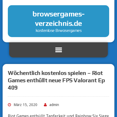
browsergames-
verzeichnis.de
kostenlose Brwosergames
Wöchentlich kostenlos spielen – Riot
Games enthüllt neue FPS Valorant Ep
409
März 15, 2020
admin
Riot Games enthüllt Tapferkeit und Rainbow Six Siege