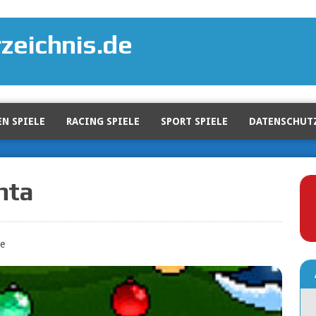
zeichnis.de
N SPIELE
RACING SPIELE
SPORT SPIELE
DATENSCHUT
nta
e